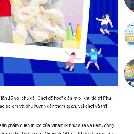
n 15 với chủ đề “Chơi để học” diễn ra ở Khu đô thị Phú
ảo trẻ em và phụ huynh đến tham quan, vui chơi và trải
sản phẩm quen thuộc của Vinamilk như sữa và kem, đồng
g, tương tác tại khu vực Vinamilk SUSU. Không khí rộn ràng