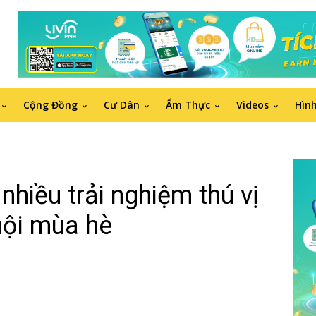
Cộng Đồng
Cư Dân
Ẩm Thực
Videos
Hìn
hiều trải nghiệm thú vị
 hội mùa hè