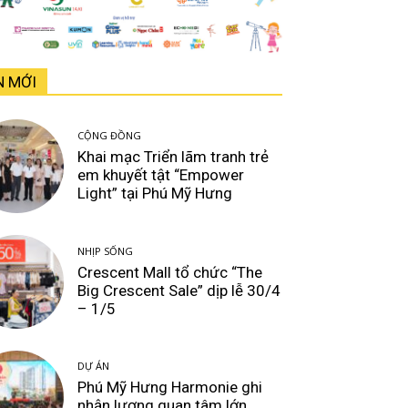
N MỚI
CỘNG ĐỒNG
Khai mạc Triển lãm tranh trẻ
em khuyết tật “Empower
Light” tại Phú Mỹ Hưng
NHỊP SỐNG
Crescent Mall tổ chức “The
Big Crescent Sale” dịp lễ 30/4
– 1/5
DỰ ÁN
Phú Mỹ Hưng Harmonie ghi
nhận lượng quan tâm lớn