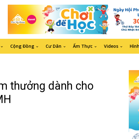
Cộng Đồng
Cư Dân
Ẩm Thực
Videos
Hìn
ểm thưởng dành cho
PMH