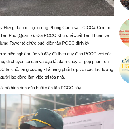
 Mỹ Hưng đã phối hợp cùng Phòng Cảnh sát PCCC& Cứu hộ
Tân Phú (Quận 7), Đội PCCC Khu chế xuất Tân Thuận và
ưng Tower tổ chức buổi diễn tập PCCC định kỳ.
thực hiện nghiêm túc và đầy đủ theo quy định PCCC với các
hộ, di chuyển tài sản và dập tắt đám cháy … góp phần rèn
CC tại chỗ, tăng cường khả năng phối hợp với các lực lượng
ời lao động làm việc tại tòa nhà.
t số hình ảnh của buổi diễn tập PCCC này.