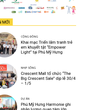
N MỚI
CỘNG ĐỒNG
Khai mạc Triển lãm tranh trẻ
em khuyết tật “Empower
Light” tại Phú Mỹ Hưng
NHỊP SỐNG
Crescent Mall tổ chức “The
Big Crescent Sale” dịp lễ 30/4
– 1/5
DỰ ÁN
Phú Mỹ Hưng Harmonie ghi
nhận lượng quan tâm lớn