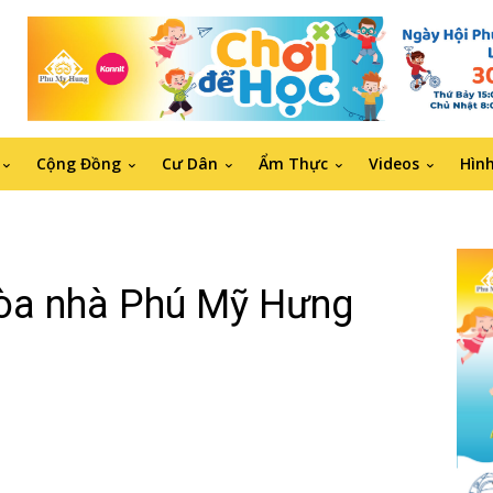
Cộng Đồng
Cư Dân
Ẩm Thực
Videos
Hìn
tòa nhà Phú Mỹ Hưng