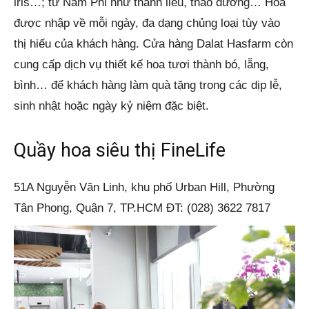
iris…; từ Nam Phi như thanh liễu, thảo đường… Hoa
được nhập về mỗi ngày, đa dạng chủng loại tùy vào
thị hiếu của khách hàng. Cửa hàng Dalat Hasfarm còn
cung cấp dịch vụ thiết kế hoa tươi thành bó, lẵng,
bình… để khách hàng làm quà tặng trong các dịp lễ,
sinh nhật hoặc ngày kỷ niệm đặc biệt.
Quầy hoa siêu thị FineLife
51A Nguyễn Văn Linh, khu phố Urban Hill, Phường
Tân Phong, Quận 7, TP.HCM ĐT: (028) 3622 7817