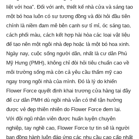
liệt với hoa”. Đối với anh, thiết kế nhà cửa và sáng tạo
một bó hoa luôn có sự tương đồng và đòi hỏi đầu tiên
chính là niềm đam mê bên cạnh sự tỉ mỉ, óc sáng tạo,
cách phối màu, cách kết hợp hài hòa các loại vật liệu
để tạo nên một ngôi nhà đẹp hoặc là một bó hoa xinh.
Ngày nay, cuộc sống người dân, nhất là cư dân Phú
Mỹ Hưng (PMH), không chỉ đòi hỏi tiêu chuẩn cao về
môi trường sống mà còn cả yêu cầu thẩm mỹ cao
ngay trong ngôi nhà của mình. Đó là lý do khiến
Flower Force quyết định khai trương cửa hàng tại đây
để cư dân PMH dù ngồi nhà vẫn có thể tận hưởng
được vẻ đẹp thiên nhiên do Flower Force đem lại.
Với đội ngũ nhân viên được huấn luyện chuyên
nghiệp, tay nghề cao, Flower Force tự tin sẽ là người
bạn đồng hành luôn đáp ứng các nhu cầu cao cấp nhất