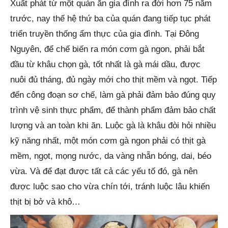
Xuất phát từ một quán ăn gia đình ra đời hơn 75 năm
trước, nay thế hệ thứ ba của quán đang tiếp tục phát
triển truyền thống ẩm thực của gia đình. Tại Đông
Nguyên, để chế biến ra món cơm gà ngon, phải bắt
đầu từ khâu chọn gà, tốt nhất là gà mái dầu, được
nuôi đủ tháng, đủ ngày mới cho thịt mềm và ngọt. Tiếp
đến công đoạn sơ chế, làm gà phải đảm bảo đúng quy
trình vệ sinh thực phẩm, để thành phẩm đảm bảo chất
lượng và an toàn khi ăn. Luộc gà là khâu đòi hỏi nhiều
kỹ năng nhất, một món cơm gà ngon phải có thịt gà
mềm, ngọt, mọng nước, da vàng nhẵn bóng, dai, béo
vừa. Và để đạt được tất cả các yếu tố đó, gà nên
được luộc sao cho vừa chín tới, tránh luộc lâu khiến
thịt bị bở và khô…