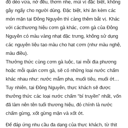
độ dẻo vừa, nở đều, thơm nhẹ, mùi vị đặc biệt, không
gây ngấy cho người dùng. Đặc biệt, khi ăn kèm các
món mặn tại Đông Nguyên thì càng thêm bắt vị. Khác
với cácthương hiệu cơm gà khác, cơm gà của Đông
Nguyên có màu vàng nhạt đặc trưng, không sử dụng
các nguyên liệu tạo màu cho hạt cơm (như màu nghệ,
màu điều).
Thưởng thức cùng cơm gà luộc, tại mỗi địa phương
hoặc mỗi quán cơm gà, sẽ có những loại nước chấm
khác nhau như: nước mắm pha, muối tiêu, muối ớt…
Tuy nhiên, tại Đông Nguyên, thực khách sẽ được
thưởng thức các loại nước chấm “bí truyền” nhất, vốn
đã làm nên tên tuổi thương hiệu, đó chính là nước
chấm gừng, xốt gừng mặn và xốt ớt.
Để đáp ứng nhu cầu đa dạng của thực khách, từ thịt