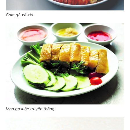
Cơm gà xá xíu
Món gà luộc truyền thống