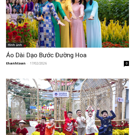
Hình ảnh
Áo Dài Dạo Bước Đường Hoa
thanhtoan
-
17/02/2026
0