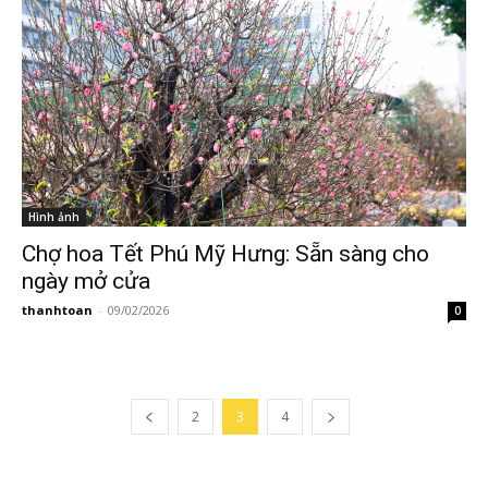
Hình ảnh
Chợ hoa Tết Phú Mỹ Hưng: Sẵn sàng cho
ngày mở cửa
thanhtoan
-
09/02/2026
0
2
3
4