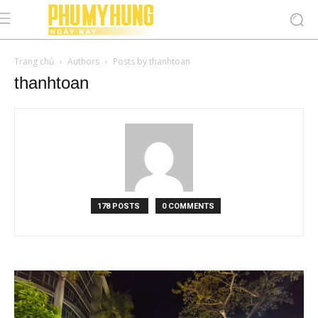
Trang chủ
Authors
Posts by thanhtoan
thanhtoan
178 POSTS
0 COMMENTS