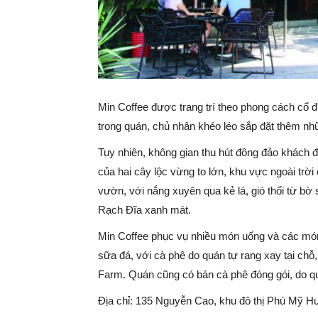
Min Coffee được trang trí theo phong cách cổ 
trong quán, chủ nhân khéo léo sắp đặt thêm nhữ
Tuy nhiên, không gian thu hút đông đảo khách đ
của hai cây lộc vừng to lớn, khu vực ngoài trờ
vườn, với nắng xuyên qua kẻ lá, gió thổi từ bờ
Rạch Đĩa xanh mát.
Min Coffee phục vụ nhiều món uống và các món 
sữa đá, với cà phê do quán tự rang xay tại ch
Farm. Quán cũng có bán cà phê đóng gói, do q
Địa chỉ: 135 Nguyễn Cao, khu đô thị Phú Mỹ 