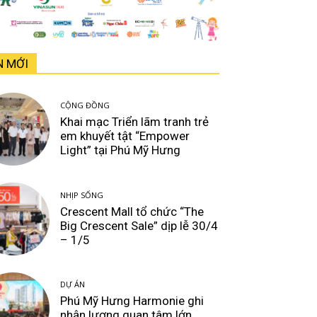
N MỚI
CỘNG ĐỒNG
Khai mạc Triển lãm tranh trẻ
em khuyết tật “Empower
Light” tại Phú Mỹ Hưng
NHỊP SỐNG
Crescent Mall tổ chức “The
Big Crescent Sale” dịp lễ 30/4
– 1/5
DỰ ÁN
Phú Mỹ Hưng Harmonie ghi
nhận lượng quan tâm lớn