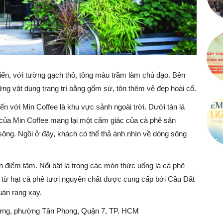
điển, với tường gạch thô, tông màu trầm làm chủ đạo. Bên
ng vật dụng trang trí bằng gốm sứ, tôn thêm vẻ đẹp hoài cổ.
ến với Min Coffee là khu vực sảnh ngoài trời. Dưới tán lá
i của Min Coffee mang lại một cảm giác của cà phê sân
 sông. Ngồi ở đây, khách có thể thả ánh nhìn về dòng sông
điểm tâm. Nổi bật là trong các món thức uống là cà phê
ỗ, từ hạt cà phê tươi nguyên chất được cung cấp bởi Cầu Đất
uán rang xay.
Hưng, phường Tân Phong, Quận 7, TP. HCM